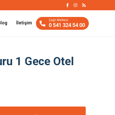
Çağrı Merkezi
Blog
İletişim
0 541 324 54 00
uru 1 Gece Otel