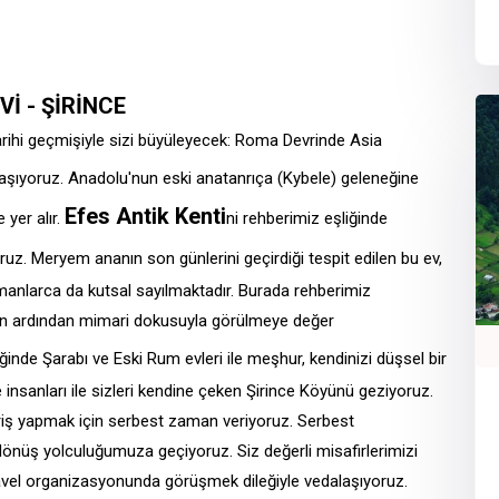
İ - ŞİRİNCE
arihi geçmişiyle sizi büyüleyecek: Roma Devrinde Asia
aşıyoruz. Anadolu'nun eski anatanrıça (Kybele) geleneğine
Efes Antik Kenti
 yer alır.
ni rehberimiz eşliğinde
ruz. Meryem ananın son günlerini geçirdiği tespit edilen bu ev,
ümanlarca da kutsal sayılmaktadır. Burada rehberimiz
ktin ardından mimari dokusuyla görülmeye değer
ğinde Şarabı ve Eski Rum evleri ile meşhur, kendinizi düşsel bir
e insanları ile sizleri kendine çeken Şirince Köyünü geziyoruz.
riş yapmak için serbest zaman veriyoruz. Serbest
dönüş yolculuğumuza geçiyoruz. Siz değerli misafirlerimizi
ravel organizasyonunda görüşmek dileğiyle vedalaşıyoruz.