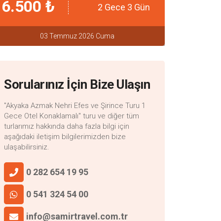
6.500 ₺
2 Gece 3 Gün
03 Temmuz 2026 Cuma
Sorularınız İçin Bize Ulaşın
"Akyaka Azmak Nehri Efes ve Şirince Turu 1
Gece Otel Konaklamalı" turu ve diğer tüm
turlarımız hakkında daha fazla bilgi için
aşağıdaki iletişim bilgilerimizden bize
ulaşabilirsiniz.
0 282 654 19 95
0 541 324 54 00
info@samirtravel.com.tr