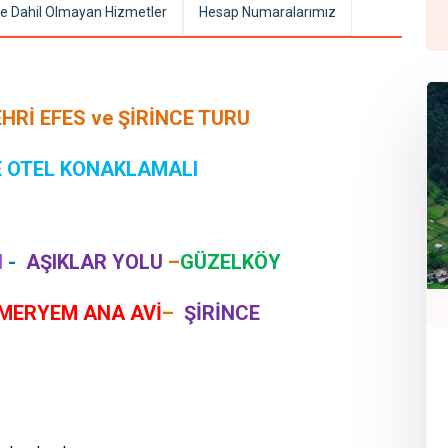
e Dahil Olmayan Hizmetler
Hesap Numaralarımız
Rİ EFES ve ŞİRİNCE TURU
E OTEL KONAKLAMALI
I
-
AŞIKLAR YOLU
–
GÜZELKÖY
MERYEM ANA AVİ
–
ŞİRİNCE