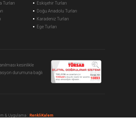
 Turları
Eskişehir Turları
rı
Doğu Anadolu Turları
ı
Karadeniz Turları
Ege Turları
nılması kesinlikle
ezervasyon durumuna bağlı
rım & Uygulama :
çorlu web tasarım