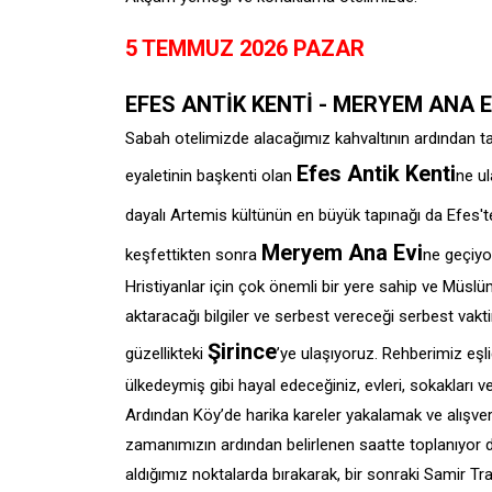
5 TEMMUZ 2026 PAZAR
EFES ANTİK KENTİ - MERYEM ANA EV
Sabah otelimizde alacağımız kahvaltının ardından t
Efes Antik Kenti
eyaletinin başkenti olan
ne ul
dayalı Artemis kültünün en büyük tapınağı da Efes'te
Meryem Ana Evi
keşfettikten sonra
ne geçiyo
Hristiyanlar için çok önemli bir yere sahip ve Müsl
aktaracağı bilgiler ve serbest vereceği serbest va
Şirince
güzellikteki
’ye ulaşıyoruz. Rehberimiz eşli
ülkedeymiş gibi hayal edeceğiniz, evleri, sokakları v
Ardından Köy’de harika kareler yakalamak ve alışve
zamanımızın ardından belirlenen saatte toplanıyor 
aldığımız noktalarda bırakarak, bir sonraki Samir T