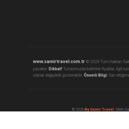
www.samirtravel.com.tr
© 2024 Tüm Hakları Saklı
yasaktır.
Dikkat!
Turlarımızda belirtilen fiyatlar, ilgili
olarak değişiklik gösterebilir.
Önemli Bilgi:
İlan ettiğimi
© 2026
By Samir Travel
. 5846 Sa