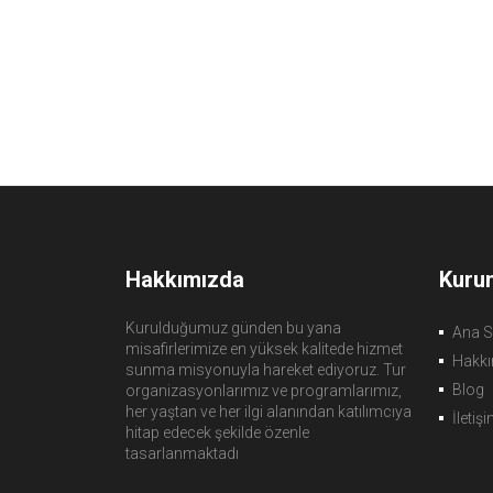
Hakkımızda
Kuru
Kurulduğumuz günden bu yana
Ana S
misafirlerimize en yüksek kalitede hizmet
Hakkı
sunma misyonuyla hareket ediyoruz. Tur
Blog
organizasyonlarımız ve programlarımız,
her yaştan ve her ilgi alanından katılımcıya
İletiş
hitap edecek şekilde özenle
tasarlanmaktadı