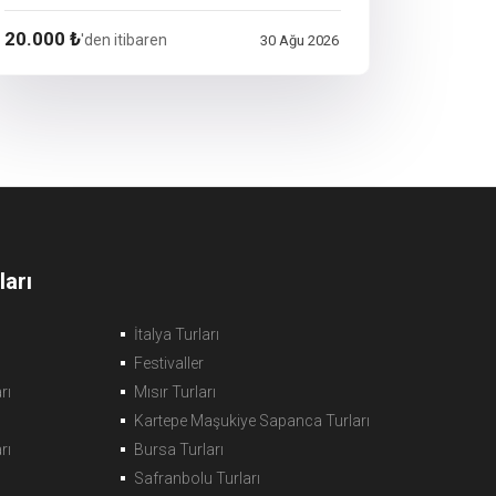
20.000 ₺
'den itibaren
30 Ağu 2026
arı
İtalya Turları
Festivaller
rı
Mısır Turları
Kartepe Maşukiye Sapanca Turları
rı
Bursa Turları
Safranbolu Turları