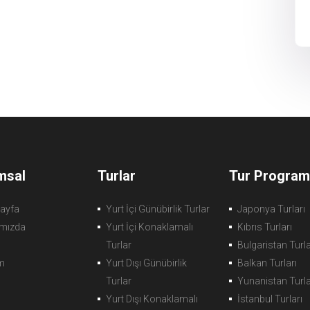
msal
Turlar
Tur Programl
ayfa
Yurt İçi Günübirlik Turlar
Japonya Turları
mızda
Yurt İçi Konaklamalı
Kıbrıs Turları
Turlar
Bulgaristan Turla
im
Yurt Dışı Günübirlik
Balkan Turları
Turlar
Yunanistan Turla
Yurt Dışı Konaklamalı
İstanbul Turları