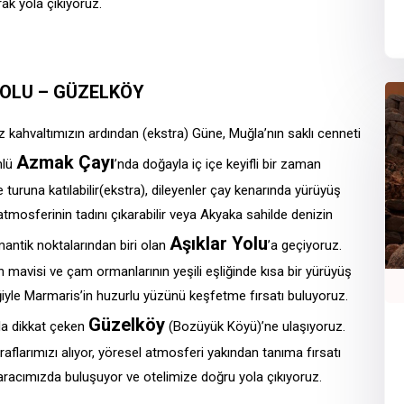
rak yola çıkıyoruz.
YOLU – GÜZELKÖY
z kahvaltımızın ardından (ekstra) Güne, Muğla’nın saklı cenneti
Azmak Çayı
nlü
’nda doğayla iç içe keyifli bir zaman
turuna katılabilir(ekstra), dileyenler çay kenarında yürüyüş
tmosferinin tadını çıkarabilir veya Akyaka sahilde denizin
Aşıklar Yolu
mantik noktalarından biri olan
’a geçiyoruz.
in mavisi ve çam ormanlarının yeşili eşliğinde kısa bir yürüyüş
iğiyle Marmaris’in huzurlu yüzünü keşfetme fırsatı buluyoruz.
Güzelköy
yla dikkat çeken
(Bozüyük Köyü)’ne ulaşıyoruz.
aflarımızı alıyor, yöresel atmosferi yakından tanıma fırsatı
 aracımızda buluşuyor ve otelimize doğru yola çıkıyoruz.