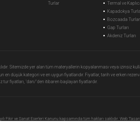
Turlar
Termal ve Kaplıca
Kapadokya Turla
Bozcaada Turlar
Gap Turları
Akdeniz Turları
dır. Sitemizde yer alan tüm materyallerin kopyalanması veya izinsiz kulla
 turun en düşük kategori ve en uygun fiyatlarıdır. Fiyatlar, tarih ve erken r
z tur fiyatları, 'dan/’den itibaren başlayan fiyatlardır.
yılı Fikir ve Sanat Eserleri Kanunu kapsamında tüm hakları saklıdır. Web Tasa