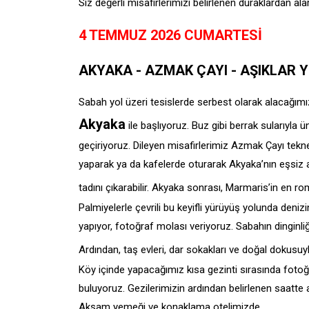
Siz değerli misafirlerimizi belirlenen duraklardan ala
4 TEMMUZ 2026 CUMARTESİ
AKYAKA - AZMAK ÇAYI - AŞIKLAR 
Sabah yol üzeri tesislerde serbest olarak alacağımı
Akyaka
ile başlıyoruz. Buz gibi berrak sularıyla ü
geçiriyoruz. Dileyen misafirlerimiz Azmak Çayı tekne 
yaparak ya da kafelerde oturarak Akyaka’nın eşsiz a
tadını çıkarabilir. Akyaka sonrası, Marmaris’in en ro
Palmiyelerle çevrili bu keyifli yürüyüş yolunda deniz
yapıyor, fotoğraf molası veriyoruz. Sabahın dinginl
Ardından, taş evleri, dar sokakları ve doğal dokusu
Köy içinde yapacağımız kısa gezinti sırasında fotoğr
buluyoruz. Gezilerimizin ardından belirlenen saatte
Akşam yemeği ve konaklama otelimizde.