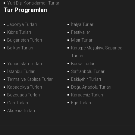
Yurt Dışı Konaklamalı Turlar
Tur Programları
Japonya Turları
İtalya Turları
Kıbrıs Turları
Festivaller
Bulgaristan Turları
Mısır Turları
Balkan Turları
Kartepe Maşukiye Sapanca
Turları
Yunanistan Turları
Bursa Turları
İstanbul Turları
Safranbolu Turları
Termal ve Kaplıca Turları
Eskişehir Turları
Kapadokya Turları
Doğu Anadolu Turları
Bozcaada Turları
Karadeniz Turları
Gap Turları
Ege Turları
Akdeniz Turları