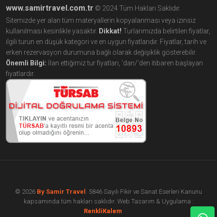
www.samirtravel.com.tr
© 2024 Tüm Hakları Saklıdır.
Sitemizde yer alan tüm materyallerin kopyalanması veya izinsiz
kullanılması kesinlikle yasaktır.
Dikkat!
Turlarımızda belirtilen fiyatlar,
ilgili turun en düşük kategori ve en uygun fiyatlarıdır. Fiyatlar, tarih ve
erken rezervasyon durumuna bağlı olarak değişiklik gösterebilir.
Önemli Bilgi:
İlan ettiğimiz tur fiyatları, 'dan/’den itibaren başlayan
fiyatlardır.
© 2026
By Samir Travel
. 5846 Sayılı Fikir ve Sanat Eserleri Kanunu
kapsamında tüm hakları saklıdır. Web Tasarım & Uygulama :
çorlu web tasarım