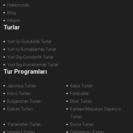
Hakkımızda
Blog
İletişim
Turlar
Yurt İçi Günübirlik Turlar
Yurt İçi Konaklamalı Turlar
Yurt Dışı Günübirlik Turlar
Yurt Dışı Konaklamalı Turlar
Tur Programları
Japonya Turları
İtalya Turları
Kıbrıs Turları
Festivaller
Bulgaristan Turları
Mısır Turları
Balkan Turları
Kartepe Maşukiye Sapanca
Turları
Yunanistan Turları
Bursa Turları
İstanbul Turları
Safranbolu Turları