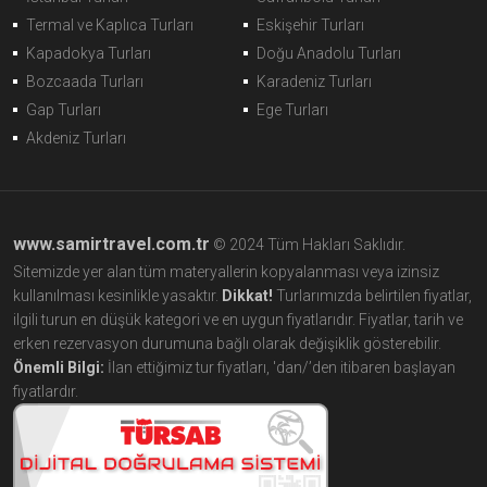
Termal ve Kaplıca Turları
Eskişehir Turları
Kapadokya Turları
Doğu Anadolu Turları
Bozcaada Turları
Karadeniz Turları
Gap Turları
Ege Turları
Akdeniz Turları
www.samirtravel.com.tr
© 2024 Tüm Hakları Saklıdır.
Sitemizde yer alan tüm materyallerin kopyalanması veya izinsiz
kullanılması kesinlikle yasaktır.
Dikkat!
Turlarımızda belirtilen fiyatlar,
ilgili turun en düşük kategori ve en uygun fiyatlarıdır. Fiyatlar, tarih ve
erken rezervasyon durumuna bağlı olarak değişiklik gösterebilir.
Önemli Bilgi:
İlan ettiğimiz tur fiyatları, 'dan/’den itibaren başlayan
fiyatlardır.