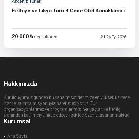
Akdeniz Turları
Fethiye ve Likya Turu 4 Gece Otel Konaklamalı
20.000 ₺
'den itibaren
21-26 Eyl 2026
Hakkımızda
Kurulduğumuz günden bu yana misafirlerimize en yüksek kalitede
hizmet sunma misyonuyla hareket ediyoruz. Tur
organizasyonlarımız ve programlarımız, her yaştan ve her ilgi
alanından katılımcıya hitap edecek şekilde özenle tasarlanmaktadı
Kurumsal
Ana Sayfa