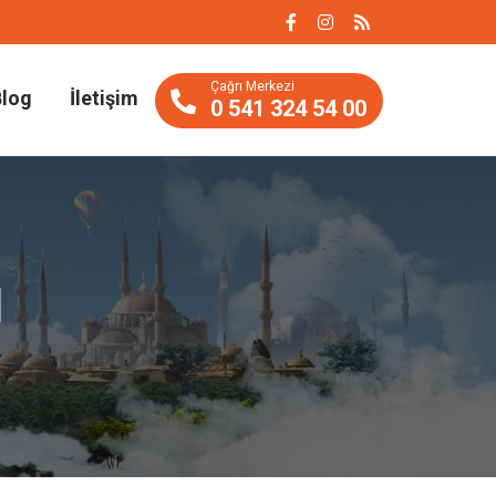
Çağrı Merkezi
Blog
İletişim
0 541 324 54 00
ı