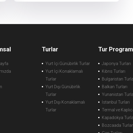
msal
Turlar
Tur Programl
ayfa
Yurt İçi Günübirlik Turlar
Japonya Turları
mızda
Yurt İçi Konaklamalı
Kıbrıs Turları
Turlar
Bulgaristan Turla
im
Yurt Dışı Günübirlik
Balkan Turları
Turlar
Yunanistan Turla
Yurt Dışı Konaklamalı
İstanbul Turları
Turlar
Termal ve Kaplıca
Kapadokya Turla
Bozcaada Turlar