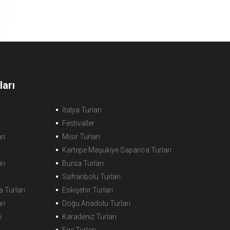
arı
İtalya Turları
Festivaller
rı
Mısır Turları
Kartepe Maşukiye Sapanca Turları
rı
Bursa Turları
Safranbolu Turları
 Turları
Eskişehir Turları
rı
Doğu Anadolu Turları
ı
Karadeniz Turları