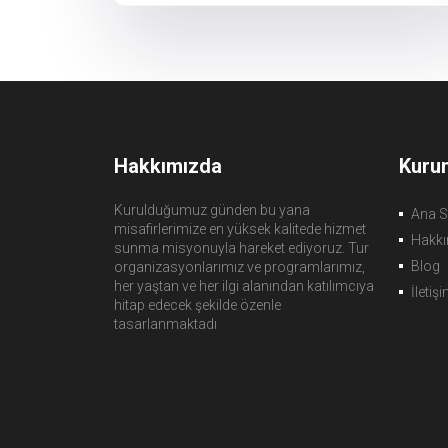
Hakkımızda
Kuru
Kurulduğumuz günden bu yana
Ana S
misafirlerimize en yüksek kalitede hizmet
Hakkı
sunma misyonuyla hareket ediyoruz. Tur
Blog
organizasyonlarımız ve programlarımız,
her yaştan ve her ilgi alanından katılımcıya
İletiş
hitap edecek şekilde özenle
tasarlanmaktadı