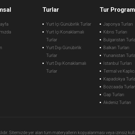
msal
Turlar
Tur Programl
ayfa
Yurt İçi Günübirlik Turlar
Japonya Turları
mızda
Yurt İçi Konaklamalı
Kıbrıs Turları
Turlar
Bulgaristan Turla
im
Yurt Dışı Günübirlik
Balkan Turları
Turlar
Yunanistan Turla
Yurt Dışı Konaklamalı
İstanbul Turları
Turlar
Termal ve Kaplıca
Kapadokya Turla
Bozcaada Turlar
Gap Turları
Akdeniz Turları
dır. Sitemizde yer alan tüm materyallerin kopyalanması veya izinsiz kulla