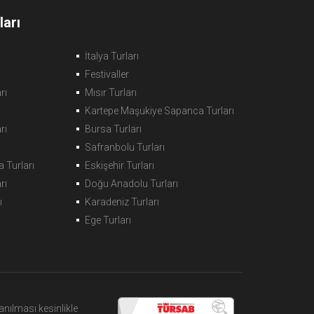
arı
İtalya Turları
Festivaller
rı
Mısır Turları
Kartepe Maşukiye Sapanca Turları
rı
Bursa Turları
Safranbolu Turları
 Turları
Eskişehir Turları
rı
Doğu Anadolu Turları
ı
Karadeniz Turları
Ege Turları
nılması kesinlikle