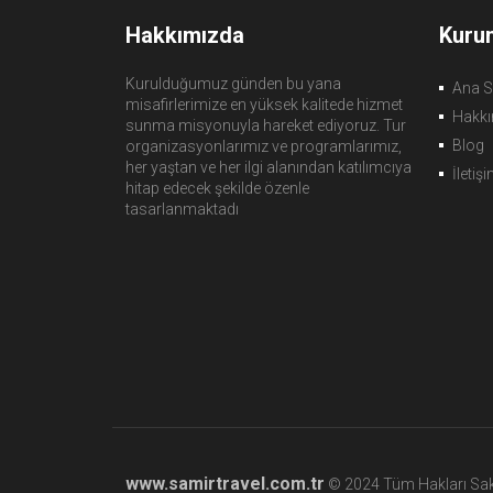
Hakkımızda
Kuru
Kurulduğumuz günden bu yana
Ana S
misafirlerimize en yüksek kalitede hizmet
Hakkı
sunma misyonuyla hareket ediyoruz. Tur
Blog
organizasyonlarımız ve programlarımız,
her yaştan ve her ilgi alanından katılımcıya
İletiş
hitap edecek şekilde özenle
tasarlanmaktadı
www.samirtravel.com.tr
© 2024 Tüm Hakları Saklı