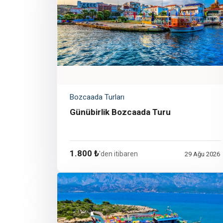
Bozcaada Turları
Günübirlik Bozcaada Turu
1.800 ₺
'den itibaren
29 Ağu 2026