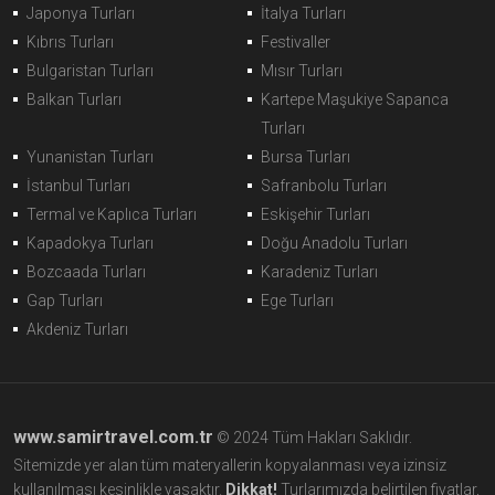
Japonya Turları
İtalya Turları
Kıbrıs Turları
Festivaller
Bulgaristan Turları
Mısır Turları
Balkan Turları
Kartepe Maşukiye Sapanca
Turları
Yunanistan Turları
Bursa Turları
İstanbul Turları
Safranbolu Turları
Termal ve Kaplıca Turları
Eskişehir Turları
Kapadokya Turları
Doğu Anadolu Turları
Bozcaada Turları
Karadeniz Turları
Gap Turları
Ege Turları
Akdeniz Turları
www.samirtravel.com.tr
© 2024 Tüm Hakları Saklıdır.
Sitemizde yer alan tüm materyallerin kopyalanması veya izinsiz
kullanılması kesinlikle yasaktır.
Dikkat!
Turlarımızda belirtilen fiyatlar,