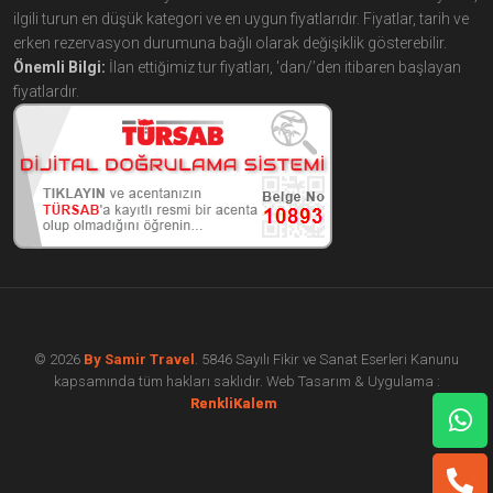
ilgili turun en düşük kategori ve en uygun fiyatlarıdır. Fiyatlar, tarih ve
erken rezervasyon durumuna bağlı olarak değişiklik gösterebilir.
Önemli Bilgi:
İlan ettiğimiz tur fiyatları, 'dan/’den itibaren başlayan
fiyatlardır.
© 2026
By Samir Travel
. 5846 Sayılı Fikir ve Sanat Eserleri Kanunu
kapsamında tüm hakları saklıdır. Web Tasarım & Uygulama :
çorlu web tasarım