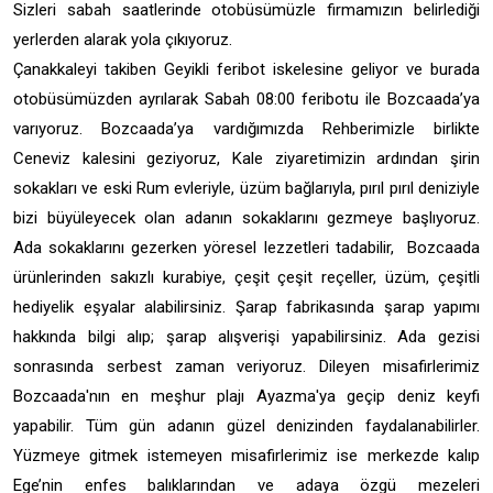
Sizleri sabah saatlerinde otobüsümüzle firmamızın belirlediği
yerlerden alarak yola çıkıyoruz.
Çanakkaleyi takiben Geyikli feribot iskelesine geliyor ve burada
otobüsümüzden ayrılarak Sabah 08:00 feribotu ile Bozcaada’ya
varıyoruz. Bozcaada’ya vardığımızda Rehberimizle birlikte
Ceneviz kalesini geziyoruz, Kale ziyaretimizin ardından şirin
sokakları ve eski Rum evleriyle, üzüm bağlarıyla, pırıl pırıl deniziyle
bizi büyüleyecek olan adanın sokaklarını gezmeye başlıyoruz.
Ada sokaklarını gezerken yöresel lezzetleri tadabilir, Bozcaada
ürünlerinden sakızlı kurabiye, çeşit çeşit reçeller, üzüm, çeşitli
hediyelik eşyalar alabilirsiniz. Şarap fabrikasında şarap yapımı
hakkında bilgi alıp; şarap alışverişi yapabilirsiniz. Ada gezisi
sonrasında serbest zaman veriyoruz. Dileyen misafirlerimiz
Bozcaada'nın en meşhur plajı Ayazma'ya geçip deniz keyfi
yapabilir. Tüm gün adanın güzel denizinden faydalanabilirler.
Yüzmeye gitmek istemeyen misafirlerimiz ise merkezde kalıp
Ege’nin enfes balıklarından ve adaya özgü mezeleri