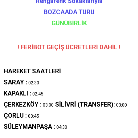
Rengarenk Sokaklarıyla
BOZCAADA TURU
GÜNÜBİRLİK
! FERİBOT GEÇİŞ ÜCRETLERİ DAHİL !
HAREKET SAATLERİ
SARAY :
02:30
KAPAKLI :
02:45
ÇERKEZKÖY :
SİLİVRİ (TRANSFER):
03:00
03:00
ÇORLU :
03:45
SÜLEYMANPAŞA :
04:30