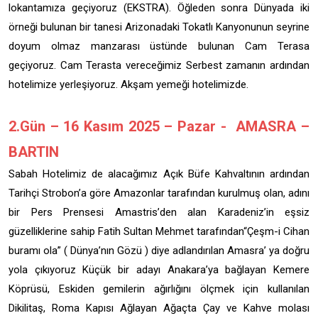
lokantamıza geçiyoruz (EKSTRA). Öğleden sonra Dünyada iki
örneği bulunan bir tanesi Arizonadaki Tokatlı Kanyonunun seyrine
doyum olmaz manzarası üstünde bulunan Cam Terasa
geçiyoruz. Cam Terasta vereceğimiz Serbest zamanın ardından
hotelimize yerleşiyoruz. Akşam yemeği hotelimizde.
2.Gün – 16 Kasım 2025 – Pazar - AMASRA –
BARTIN
Sabah Hotelimiz de alacağımız Açık Büfe Kahvaltının ardından
Tarihçi Strobon’a göre Amazonlar tarafından kurulmuş olan, adını
bir Pers Prensesi Amastris’den alan Karadeniz’in eşsiz
güzelliklerine sahip Fatih Sultan Mehmet tarafından“Çeşm-i Cihan
buramı ola” ( Dünya’nın Gözü ) diye adlandırılan Amasra’ ya doğru
yola çıkıyoruz Küçük bir adayı Anakara’ya bağlayan Kemere
Köprüsü, Eskiden gemilerin ağırlığını ölçmek için kullanılan
Dikilitaş, Roma Kapısı Ağlayan Ağaçta Çay ve Kahve molası