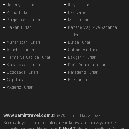
Japonya Turları
İtalya Turları
Kıbrıs Turları
Festivaller
Bulgaristan Turları
Mısır Turları
Balkan Turları
Kartepe Maşukiye Sapanca
Turları
Yunanistan Turları
Bursa Turları
İstanbul Turları
Safranbolu Turları
Termal ve Kaplıca Turları
Eskişehir Turları
Kapadokya Turları
Doğu Anadolu Turları
Bozcaada Turları
Karadeniz Turları
Gap Turları
Ege Turları
Akdeniz Turları
www.samirtravel.com.tr
© 2024 Tüm Hakları Saklıdır.
Sitemizde yer alan tüm materyallerin kopyalanması veya izinsiz