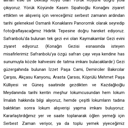
alınan eski bir Bektaşi Köyü olan Yörük Köyüne doğru yola
çıkıyoruz. Yörük Köyünde Kasım Sipahioğlu Konağını ziyaret
ettikten ve alışveriş için vereceğimiz serbest zamanın ardından
tarihi geleneksel Osmanlı Konaklarını Panoromik olarak seyredip
fotoğraflayacağımız Hıdırlık Tepesine doğru hareket ediyoruz.
Safranbolu'da bulunan tek gezi evi olan Kaymakamlar Gezi evini
ziyaret ediyoruz. (Konağın Gezisi esnasında isteyen
misafirlerimiz Safranbolu’ya özgü safran çayı veya kendine has
sunumuyla közde kahvesini de tatma imkanı bulacaklardır.) Gezi
güzergahında bulunan İzzet Paşa Cami, Demirciler Bakırcılar
Çarşısı, Akçasu Kanyonu, Arasta Çarsısı, Köprülü Mehmet Paşa
Külliyesi ve Güneş saatinide gezdikten ve Kazdağlıoğlu
Meydanında tarihi kentin meşhur lokumcusundan hem lokum
İmalatı hakkında bilgi alıyoruz, hemde çeşitli lokumların tadına
baktıktan sonra lokum alışverişi yapma imkanı buluyoruz.
Kararlaştırdığımız yer ve saate toplanarak öğlen yemeği için
Serbest Zaman veriyor, ya da toplu yemek yiyeceğimiz