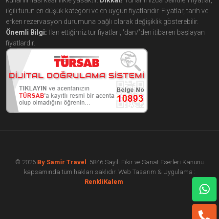
kullanılması kesinlikle yasaktır.
Dikkat!
Turlarımızda belirtilen fiyatlar,
ilgili turun en düşük kategori ve en uygun fiyatlarıdır. Fiyatlar, tarih ve
erken rezervasyon durumuna bağlı olarak değişiklik gösterebilir.
Önemli Bilgi:
İlan ettiğimiz tur fiyatları, 'dan/’den itibaren başlayan
fiyatlardır.
© 2026
By Samir Travel
. 5846 Sayılı Fikir ve Sanat Eserleri Kanunu
kapsamında tüm hakları saklıdır. Web Tasarım & Uygulama :
çorlu web tasarım