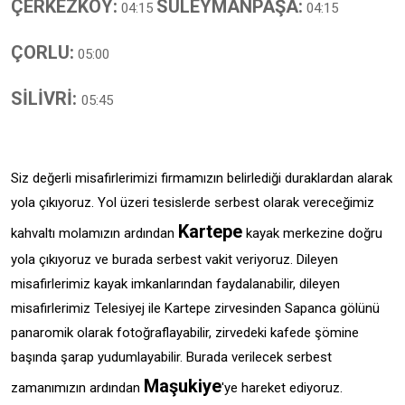
ÇERKEZKÖY:
SÜLEYMANPAŞA:
04:15
04:15
ÇORLU:
05:00
SİLİVRİ:
05:45
Siz değerli misafirlerimizi firmamızın belirlediği duraklardan alarak
yola çıkıyoruz. Yol üzeri tesislerde serbest olarak vereceğimiz
Kartepe
kahvaltı molamızın ardından
kayak merkezine doğru
yola çıkıyoruz ve burada serbest vakit veriyoruz. Dileyen
misafirlerimiz kayak imkanlarından faydalanabilir, dileyen
misafirlerimiz Telesiyej ile Kartepe zirvesinden Sapanca gölünü
panaromik olarak fotoğraflayabilir, zirvedeki kafede şömine
başında şarap yudumlayabilir. Burada verilecek serbest
Maşukiye
zamanımızın ardından
'ye hareket ediyoruz.