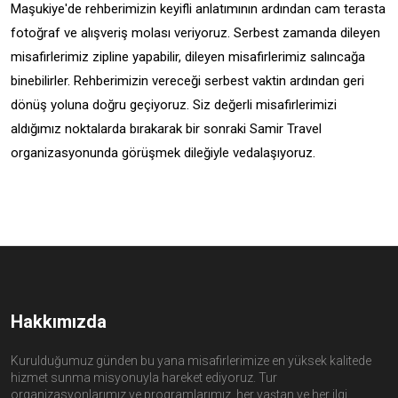
Maşukiye'de rehberimizin keyifli anlatımının ardından cam terasta
fotoğraf ve alışveriş molası veriyoruz. Serbest zamanda dileyen
misafirlerimiz zipline yapabilir, dileyen misafirlerimiz salıncağa
binebilirler. Rehberimizin vereceği serbest vaktin ardından geri
dönüş yoluna doğru geçiyoruz. Siz değerli misafirlerimizi
aldığımız noktalarda bırakarak bir sonraki Samir Travel
organizasyonunda görüşmek dileğiyle vedalaşıyoruz.
Hakkımızda
Kurulduğumuz günden bu yana misafirlerimize en yüksek kalitede
hizmet sunma misyonuyla hareket ediyoruz. Tur
organizasyonlarımız ve programlarımız, her yaştan ve her ilgi