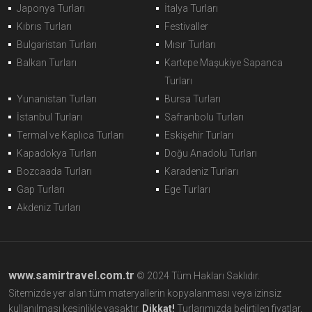
Japonya Turları
İtalya Turları
Kıbrıs Turları
Festivaller
Bulgaristan Turları
Mısır Turları
Balkan Turları
Kartepe Maşukiye Sapanca
Turları
Yunanistan Turları
Bursa Turları
İstanbul Turları
Safranbolu Turları
Termal ve Kaplıca Turları
Eskişehir Turları
Kapadokya Turları
Doğu Anadolu Turları
Bozcaada Turları
Karadeniz Turları
Gap Turları
Ege Turları
Akdeniz Turları
www.samirtravel.com.tr
© 2024 Tüm Hakları Saklıdır.
Sitemizde yer alan tüm materyallerin kopyalanması veya izinsiz
kullanılması kesinlikle yasaktır.
Dikkat!
Turlarımızda belirtilen fiyatlar,