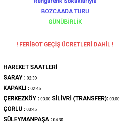
Rengarenk Sokaklarıyla
BOZCAADA TURU
GÜNÜBİRLİK
! FERİBOT GEÇİŞ ÜCRETLERİ DAHİL !
HAREKET SAATLERİ
SARAY :
02:30
KAPAKLI :
02:45
ÇERKEZKÖY :
SİLİVRİ (TRANSFER):
03:00
03:00
ÇORLU :
03:45
SÜLEYMANPAŞA :
04:30