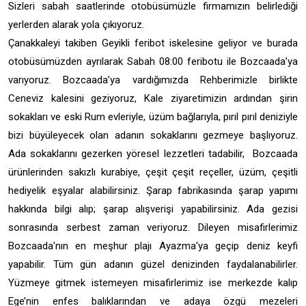
Sizleri sabah saatlerinde otobüsümüzle firmamızın belirlediği
yerlerden alarak yola çıkıyoruz.
Çanakkaleyi takiben Geyikli feribot iskelesine geliyor ve burada
otobüsümüzden ayrılarak Sabah 08:00 feribotu ile Bozcaada’ya
varıyoruz. Bozcaada’ya vardığımızda Rehberimizle birlikte
Ceneviz kalesini geziyoruz, Kale ziyaretimizin ardından şirin
sokakları ve eski Rum evleriyle, üzüm bağlarıyla, pırıl pırıl deniziyle
bizi büyüleyecek olan adanın sokaklarını gezmeye başlıyoruz.
Ada sokaklarını gezerken yöresel lezzetleri tadabilir, Bozcaada
ürünlerinden sakızlı kurabiye, çeşit çeşit reçeller, üzüm, çeşitli
hediyelik eşyalar alabilirsiniz. Şarap fabrikasında şarap yapımı
hakkında bilgi alıp; şarap alışverişi yapabilirsiniz. Ada gezisi
sonrasında serbest zaman veriyoruz. Dileyen misafirlerimiz
Bozcaada'nın en meşhur plajı Ayazma'ya geçip deniz keyfi
yapabilir. Tüm gün adanın güzel denizinden faydalanabilirler.
Yüzmeye gitmek istemeyen misafirlerimiz ise merkezde kalıp
Ege’nin enfes balıklarından ve adaya özgü mezeleri