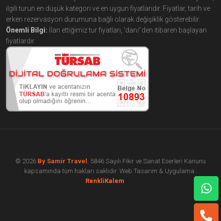
ilgili turun en düşük kategori ve en uygun fiyatlarıdır. Fiyatlar, tarih ve
erken rezervasyon durumuna bağlı olarak değişiklik gösterebilir.
Önemli Bilgi:
İlan ettiğimiz tur fiyatları, 'dan/’den itibaren başlayan
fiyatlardır.
© 2026
By Samir Travel
. 5846 Sayılı Fikir ve Sanat Eserleri Kanunu
kapsamında tüm hakları saklıdır. Web Tasarım & Uygulama :
çorlu web tasarım